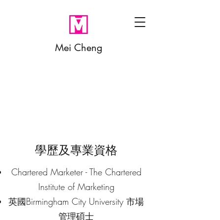
Mei Cheng
學歷及專業資格
Chartered Marketer - The Chartered
Institute of Marketing
英國Birmingham City University 市場
管理碩士